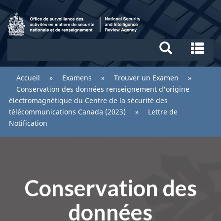
Aller
Recherche
au
et
contenu
menus
/
principal
Re
National
et
Security
me
You
Accueil
»
Examens
»
Trouver un Examen
»
and
are
Conservation des données renseignement d'origine
Intelligence
here:
électromagnétique du Centre de la sécurité des
Review
télécommunications Canada (2023)
»
Lettre de
Agency
Notification
Conservation des
données